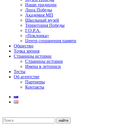
Наши традиции
Лица Победы
Академия МП
Школьный музей
Территория Победы
Г.О.Р.А.
«Поклонка»
Центр сохранения памяти
Общество
Точка зрения
Страницы истории
Страницы истории
Имена в летописи
Тесты
Об агентстве
Партнеры
Контакты