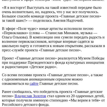
«Я в восторге! Выступать на такой известной передаче было
очень волнительно, но, надеюсь, что у нас все получилось.
Большое спасибо команде проекта «Главные детские песни»
за такой шанс!» — поделилась Амелия Надточий.
В эфире «Поле чудес» юные артисты исполнили песню
«Первоклашки» (слова — Станислав Минаков, музыка —
Ольга Ольхова). В композиции они сумели передать радость и
волнение первоклассников, которые впервые садятся за
школьную парту и готовятся к новым открытиям, рассказали в
пресс-службе проекта «Главные детские песни».
Проект «Главные детские песни» реализуется Музеем Победы
при поддержке Президентского фонда культурных инициатив
и радиостанции «Детское радио».
Со всеми песнями проекта «Главные детские песни», а также
с одноименным анимационным сериалом можно
ознакомиться на
сайте
Главные детские песни.
Ранее сообщалось, что победитель проекта «Главные детские
песни»
Владислав Золотов
стал одним из 20 одаренных детей,
которые получили именную стипендию «Мы верим в тебя» от
Российского детского фонда.