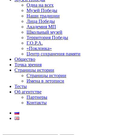
Одна на всех
Музей Победы
Наши традиции
Лица Победы
Академия МП
Школьный музей
Территория Победы
Г.О.Р.А.
«Поклонка»
Центр сохранения памяти
Общество
Точка зрения
Страницы истории
Страницы истории
Имена в летописи
Тесты
Об агентстве
Партнеры
Контакты