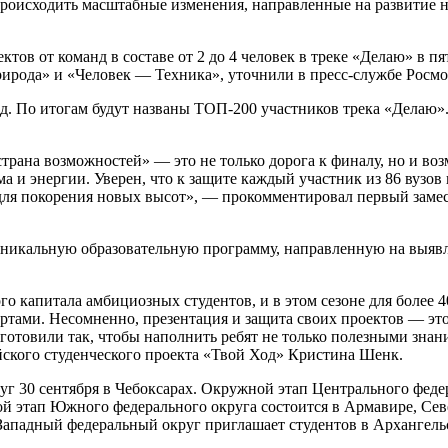
т происходить масштабные изменения, направленные на развитие
ектов от команд в составе от 2 до 4 человек в треке «Делаю» в 
ирода» и «Человек — Техника», уточнили в пресс-службе Росм
д. По итогам будут названы ТОП-200 участников трека «Делаю».
ана возможностей» — это не только дорога к финалу, но и возм
а и энергии. Уверен, что к защите каждый участник из 86 вузов 
ля покорения новых высот», — прокомментировал первый замес
никальную образовательную программу, направленную на выявлен
го капитала амбициозных студентов, и в этом сезоне для более
ртами. Несомненно, презентация и защита своих проектов — это
товили так, чтобы наполнить ребят не только полезными знани
йского студенческого проекта «Твой Ход» Кристина Шенк.
 30 сентября в Чебоксарах. Окружной этап Центрального федер
й этап Южного федерального округа состоится в Армавире, Сев
Западный федеральный округ приглашает студентов в Архангель