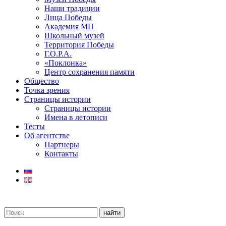
Наши традиции
Лица Победы
Академия МП
Школьный музей
Территория Победы
Г.О.Р.А.
«Поклонка»
Центр сохранения памяти
Общество
Точка зрения
Страницы истории
Страницы истории
Имена в летописи
Тесты
Об агентстве
Партнеры
Контакты