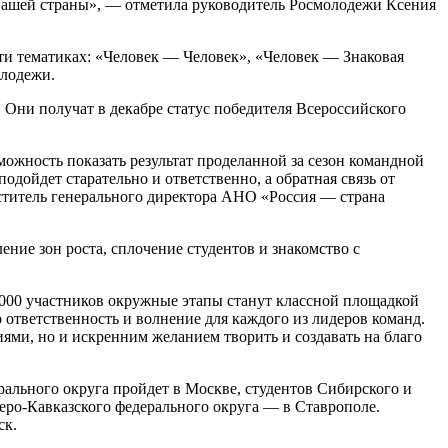
 нашей страны», — отметила руководитель Росмолодежи Ксения
пяти тематиках: «Человек — Человек», «Человек — Знаковая
олодежи.
 Они получат в декабре статус победителя Всероссийского
ожность показать результат проделанной за сезон командной
подойдет старательно и ответственно, а обратная связь от
титель генерального директора АНО «Россия — страна
ие зон роста, сплочение студентов и знакомство с
 4000 участников окружные этапы станут классной площадкой
 ответственность и волнение для каждого из лидеров команд.
ями, но и искренним желанием творить и создавать на благо
ального округа пройдет в Москве, студентов Сибирского и
еро-Кавказского федерального округа — в Ставрополе.
ск.