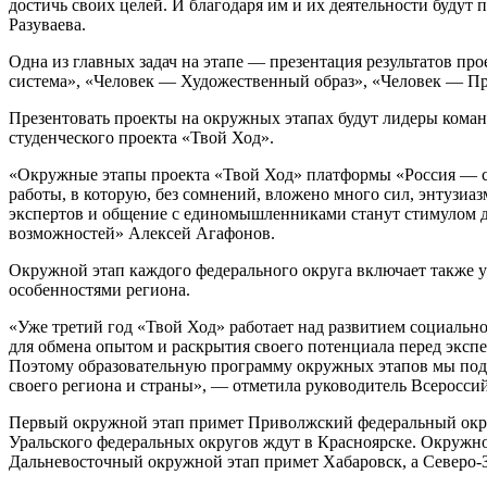
достичь своих целей. И благодаря им и их деятельности буду
Разуваева.
Одна из главных задач на этапе — презентация результатов про
система», «Человек — Художественный образ», «Человек — Пр
Презентовать проекты на окружных этапах будут лидеры коман
студенческого проекта «Твой Ход».
«Окружные этапы проекта «Твой Ход» платформы «Россия — стр
работы, в которую, без сомнений, вложено много сил, энтузиазм
экспертов и общение с единомышленниками станут стимулом д
возможностей» Алексей Агафонов.
Окружной этап каждого федерального округа включает также у
особенностями региона.
«Уже третий год «Твой Ход» работает над развитием социально
для обмена опытом и раскрытия своего потенциала перед экспе
Поэтому образовательную программу окружных этапов мы подго
своего региона и страны», — отметила руководитель Всеросси
Первый окружной этап примет Приволжский федеральный округ
Уральского федеральных округов ждут в Красноярске. Окружно
Дальневосточный окружной этап примет Хабаровск, а Северо-