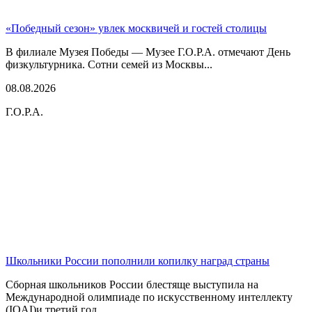
«Победный сезон» увлек москвичей и гостей столицы
В филиале Музея Победы — Музее Г.О.Р.А. отмечают День
физкультурника. Сотни семей из Москвы...
08.08.2026
Г.О.Р.А.
Школьники России пополнили копилку наград страны
Сборная школьников России блестяще выступила на
Международной олимпиаде по искусственному интеллекту
(IOAI)и третий год...