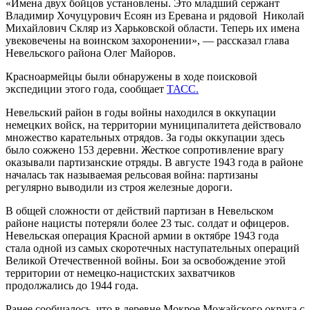
«Имена двух бойцов установлены. Это младший сержант
Владимир Хочуцурович Есоян из Еревана и рядовой Николай
Михайлович Скляр из Харьковской области. Теперь их имена
увековечены на воинском захоронении», — рассказал глава
Невельского района Олег Майоров.
Красноармейцы были обнаружены в ходе поисковой
экспедиции этого года, сообщает
ТАСС.
Невельский район в годы войны находился в оккупации
немецких войск, на территории муниципалитета действовало
множество карательных отрядов. За годы оккупации здесь
было сожжено 153 деревни. Жесткое сопротивление врагу
оказывали партизанские отряды. В августе 1943 года в районе
началась так называемая рельсовая война: партизаны
регулярно выводили из строя железные дороги.
В общей сложности от действий партизан в Невельском
районе нацисты потеряли более 23 тыс. солдат и офицеров.
Невельская операция Красной армии в октябре 1943 года
стала одной из самых скоротечных наступательных операций
Великой Отечественной войны. Бои за освобождение этой
территории от немецко-нацистских захватчиков
продолжались до 1944 года.
Ранее сообщалось, что в деревне Мокрое Можайского округа с