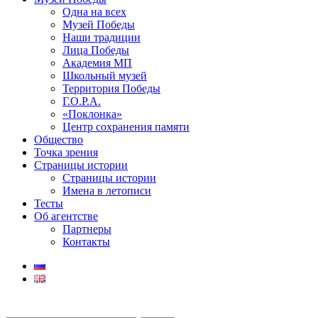
Одна на всех
Музей Победы
Наши традиции
Лица Победы
Академия МП
Школьный музей
Территория Победы
Г.О.Р.А.
«Поклонка»
Центр сохранения памяти
Общество
Точка зрения
Страницы истории
Страницы истории
Имена в летописи
Тесты
Об агентстве
Партнеры
Контакты