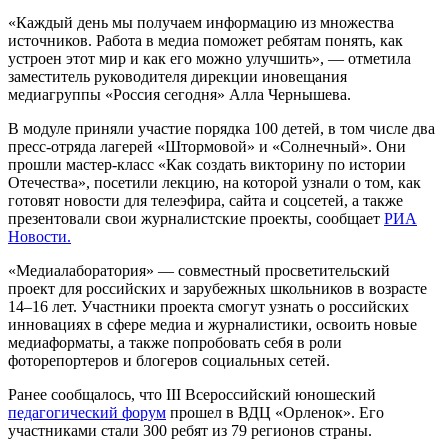
«Каждый день мы получаем информацию из множества
источников. Работа в медиа поможет ребятам понять, как
устроен этот мир и как его можно улучшить», — отметила
заместитель руководителя дирекции иновещания
медиагруппы «Россия сегодня» Алла Чернышева.
В модуле приняли участие порядка 100 детей, в том числе два
пресс-отряда лагерей «Штормовой» и «Солнечный». Они
прошли мастер-класс «Как создать викторину по истории
Отечества», посетили лекцию, на которой узнали о том, как
готовят новости для телеэфира, сайта и соцсетей, а также
презентовали свои журналистские проекты, сообщает
РИА
Новости.
«Медиалаборатория» — совместный просветительский
проект для российских и зарубежных школьников в возрасте
14–16 лет. Участники проекта смогут узнать о российских
инновациях в сфере медиа и журналистики, освоить новые
медиаформаты, а также попробовать себя в роли
фоторепортеров и блогеров социальных сетей.
Ранее сообщалось, что III Всероссийский юношеский
педагогический форум
прошел в ВДЦ «Орленок». Его
участниками стали 300 ребят из 79 регионов страны.