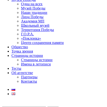
Одна на всех
Музей Победы
Наши традиции
Лица Победы
Академия МП
Школьный музей
Территория Победы
Г.О.Р.А.
«Поклонка»
Центр сохранения памяти
Общество
Точка зрения
Страницы истории
Страницы истории
Имена в летописи
Тесты
Об агентстве
Партнеры
Контакты