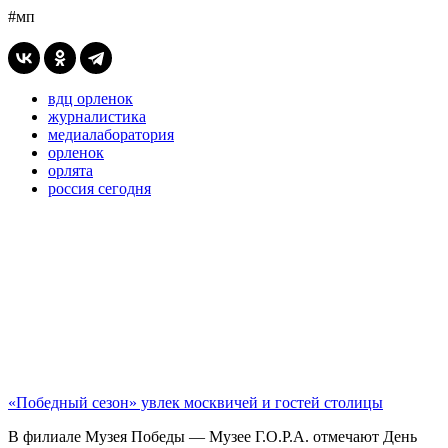
#мп
вдц орленок
журналистика
медиалаборатория
орленок
орлята
россия сегодня
«Победный сезон» увлек москвичей и гостей столицы
В филиале Музея Победы — Музее Г.О.Р.А. отмечают День