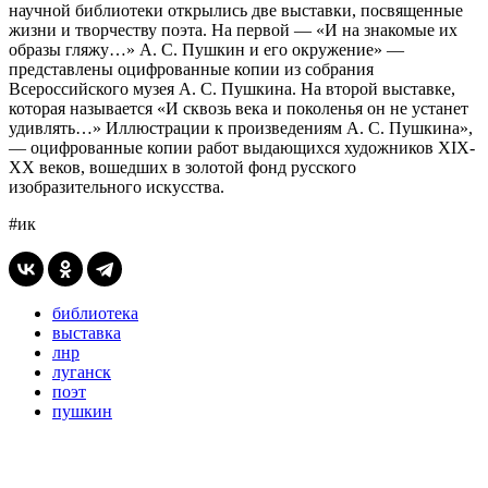
научной библиотеки открылись две выставки, посвященные
жизни и творчеству поэта. На первой — «И на знакомые их
образы гляжу…» А. С. Пушкин и его окружение» —
представлены оцифрованные копии из собрания
Всероссийского музея А. С. Пушкина. На второй выставке,
которая называется «И сквозь века и поколенья он не устанет
удивлять…» Иллюстрации к произведениям А. С. Пушкина»,
— оцифрованные копии работ выдающихся художников XIX-
XX веков, вошедших в золотой фонд русского
изобразительного искусства.
#ик
библиотека
выставка
лнр
луганск
поэт
пушкин