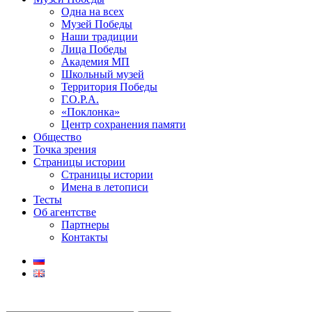
Одна на всех
Музей Победы
Наши традиции
Лица Победы
Академия МП
Школьный музей
Территория Победы
Г.О.Р.А.
«Поклонка»
Центр сохранения памяти
Общество
Точка зрения
Страницы истории
Страницы истории
Имена в летописи
Тесты
Об агентстве
Партнеры
Контакты