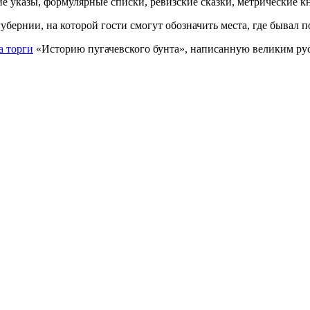
 указы, формулярные списки, ревизские сказки, метрические кн
убернии, на которой гости смогут обозначить места, где бывал п
а торги
«Историю пугачевского бунта», написанную великим р