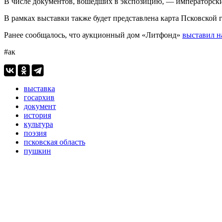
В числе документов, вошедших в экспозицию, — императорские
В рамках выставки также будет представлена карта Псковской г
Ранее сообщалось, что аукционный дом «Литфонд»
выставил н
#ак
выставка
госархив
документ
история
культура
поэзия
псковская область
пушкин