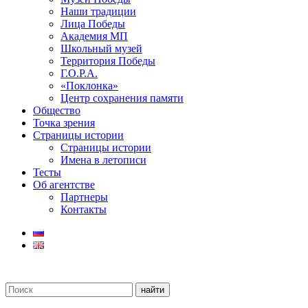
Наши традиции
Лица Победы
Академия МП
Школьный музей
Территория Победы
Г.О.Р.А.
«Поклонка»
Центр сохранения памяти
Общество
Точка зрения
Страницы истории
Страницы истории
Имена в летописи
Тесты
Об агентстве
Партнеры
Контакты