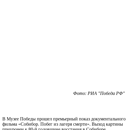
Фото: РИА "Победа РФ"
В Музее Победы прошел премьерный показ документального
фильма «Собибор. Побег из лагеря смерти». Выход картины
приурочен к 80-й годовщине восстания в Собиборе.