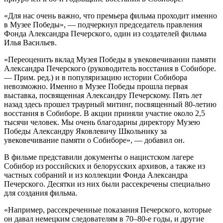
«Для нас очень важно, что премьера фильма проходит именно
в Музее Победы», — подчеркнул председатель правления
Фонда Александра Печерского, один из создателей фильма
Илья Васильев.
«Переоценить вклад Музея Победы в увековечивании памяти
Александра Печерского (руководитель восстания в Собиборе.
— Прим. ред.) и в популяризацию истории Собибора
невозможно. Именно в Музее Победы прошла первая
выставка, посвященная Александру Печерскому. Пять лет
назад здесь прошел траурный митинг, посвященный 80-летию
восстания в Собиборе. В акции приняли участие около 2,5
тысячи человек. Мы очень благодарны директору Музею
Победы Александру Яковлевичу Школьнику за
увековечивание памяти о Собиборе», — добавил он.
В фильме представили документы о нацистском лагере
Собибор из российских и белорусских архивов, а также из
частных собраний и из коллекции Фонда Александра
Печерского. Десятки из них были рассекречены специально
для создания фильма.
«Например, рассекреченные показания Печерского, которые
он давал немецким следователям в 70–80-е годы, и другие