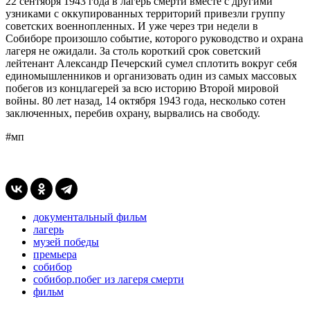
22 сентября 1943 года в лагерь смерти вместе с другими
узниками с оккупированных территорий привезли группу
советских военнопленных. И уже через три недели в
Собиборе произошло событие, которого руководство и охрана
лагеря не ожидали. За столь короткий срок советский
лейтенант Александр Печерский сумел сплотить вокруг себя
единомышленников и организовать один из самых массовых
побегов из концлагерей за всю историю Второй мировой
войны. 80 лет назад, 14 октября 1943 года, несколько сотен
заключенных, перебив охрану, вырвались на свободу.
#мп
документальный фильм
лагерь
музей победы
премьера
собибор
собибор.побег из лагеря смерти
фильм