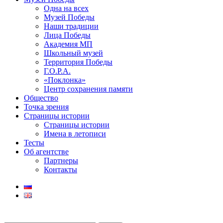
Одна на всех
Музей Победы
Наши традиции
Лица Победы
Академия МП
Школьный музей
Территория Победы
Г.О.Р.А.
«Поклонка»
Центр сохранения памяти
Общество
Точка зрения
Страницы истории
Страницы истории
Имена в летописи
Тесты
Об агентстве
Партнеры
Контакты