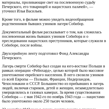
материалы, проливающие свет на послевоенную судьбу
Печерского, его товарищей и нацистских палачей», —
уточнил Илья Васильев.
Кроме того, в фильме можно увидеть видеообращения
родственников бывших узников лагеря Собибор.
Документальный фильм рассказывает о том, как сложилась
послевоенная жизнь бывших узников Собибора и о
преследовании нацистских преступников, которые служили в
Собиборе, после войны.
Двухсерийную ленту подготовил Фонд Александра
Печерского.
Лагерь смерти Собибор был создан на юго-востоке Польши в
рамках операции «Рейнхард», целью которой было массовое
уничтожение еврейского населения. В него свозили узников
со всей Европы — Польши, Франции, Нидерландов,
Чехословакии и СССР. Большинство из прибывших в лагерь
людей, включая стариков, детей и женщин, незамедлительно
умерщвлялись в газовых камерах. За время существования
Собибора — с мая 1942-го по ноябрь 1943 года — нацистами
было уничтожено около 250 тысяч человек.