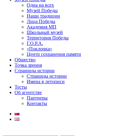
Одна на всех
Музей Победы
Наши традиции
Лица Победы
Академия МП
Школьный музей
Территория Победы
Г.О.Р.А.
«Поклонка»
Центр сохранения памяти
Общество
Точка зрения
Страницы истории
Страницы истории
Имена в летописи
Тесты
Об агентстве
Партнеры
Контакты