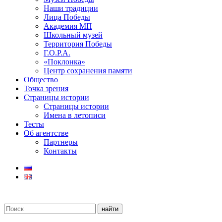
Наши традиции
Лица Победы
Академия МП
Школьный музей
Территория Победы
Г.О.Р.А.
«Поклонка»
Центр сохранения памяти
Общество
Точка зрения
Страницы истории
Страницы истории
Имена в летописи
Тесты
Об агентстве
Партнеры
Контакты