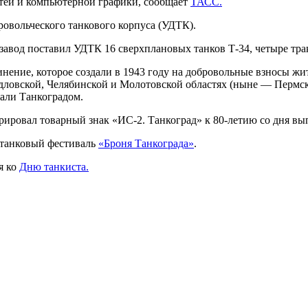
етей и компьютерной графики, сообщает
ТАСС.
ровольческого танкового корпуса (УДТК).
вод поставил УДТК 16 сверхплановых танков Т-34, четыре тракт
нение, которое создали в 1943 году на добровольные взносы жи
ловской, Челябинской и Молотовской областях (ныне — Пермск
али Танкоградом.
трировал товарный знак «ИС-2. Танкоград» к 80-летию со дня 
 танковый фестиваль
«Броня Танкограда»
.
я ко
Дню танкиста.