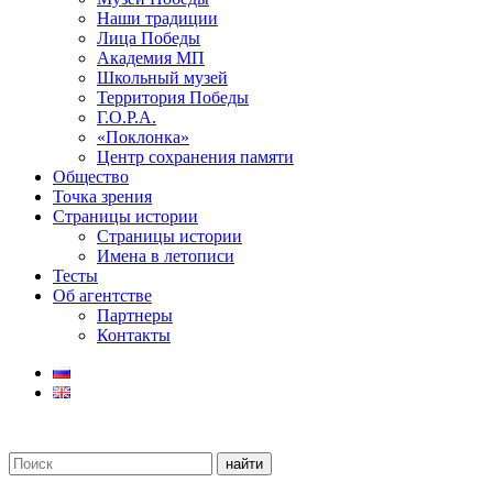
Наши традиции
Лица Победы
Академия МП
Школьный музей
Территория Победы
Г.О.Р.А.
«Поклонка»
Центр сохранения памяти
Общество
Точка зрения
Страницы истории
Страницы истории
Имена в летописи
Тесты
Об агентстве
Партнеры
Контакты