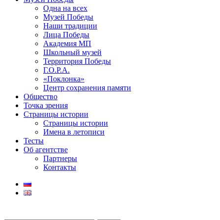
Одна на всех
Музей Победы
Наши традиции
Лица Победы
Академия МП
Школьный музей
Территория Победы
Г.О.Р.А.
«Поклонка»
Центр сохранения памяти
Общество
Точка зрения
Страницы истории
Страницы истории
Имена в летописи
Тесты
Об агентстве
Партнеры
Контакты