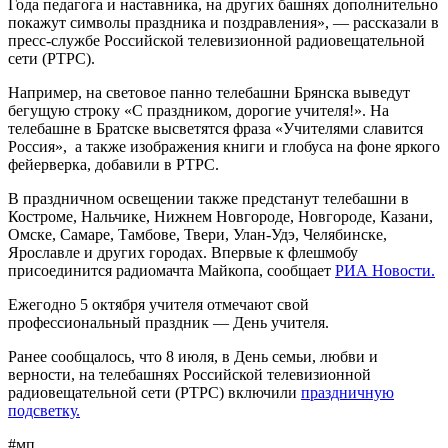
Года педагога и наставника, на других башнях дополнительно
покажут символы праздника и поздравления», — рассказали в
пресс-службе Российской телевизионной радиовещательной
сети (РТРС).
Например, на световое панно телебашни Брянска выведут
бегущую строку «С праздником, дорогие учителя!». На
телебашне в Братске высветятся фраза «Учителями славится
Россия», а также изображения книги и глобуса на фоне яркого
фейерверка, добавили в РТРС.
В праздничном освещении также предстанут телебашни в
Костроме, Нальчике, Нижнем Новгороде, Новгороде, Казани,
Омске, Самаре, Тамбове, Твери, Улан-Удэ, Челябинске,
Ярославле и других городах. Впервые к флешмобу
присоединится радиомачта Майкопа, сообщает
РИА Новости.
Ежегодно 5 октября учителя отмечают свой
профессиональный праздник — День учителя.
Ранее сообщалось, что 8 июля, в День семьи, любви и
верности, на телебашнях Российской телевизионной
радиовещательной сети (РТРС) включили
праздничную
подсветку.
#мп