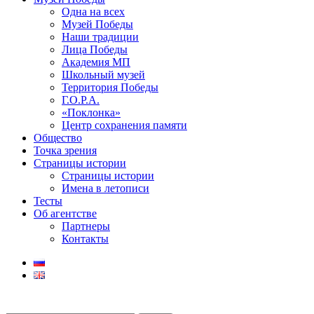
Одна на всех
Музей Победы
Наши традиции
Лица Победы
Академия МП
Школьный музей
Территория Победы
Г.О.Р.А.
«Поклонка»
Центр сохранения памяти
Общество
Точка зрения
Страницы истории
Страницы истории
Имена в летописи
Тесты
Об агентстве
Партнеры
Контакты