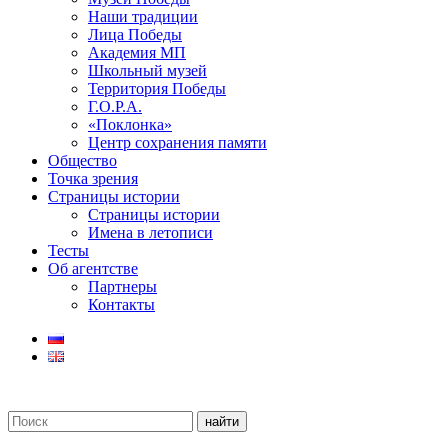
Наши традиции
Лица Победы
Академия МП
Школьный музей
Территория Победы
Г.О.Р.А.
«Поклонка»
Центр сохранения памяти
Общество
Точка зрения
Страницы истории
Страницы истории
Имена в летописи
Тесты
Об агентстве
Партнеры
Контакты