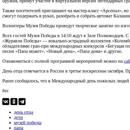
оружия, примут участие в виртуальной версии легендарных ср
Также посетителей приглашают на мастер-класс «Арсенал», во 
смогут подержать в руках, разобрать и собрать автомат Калаш
Волонтеры Музея Победы проведут творческое занятие по изг
Всех гостей Музея Победы в 14:10 ждут в Зале Полководцев. 
«Журавли Победы» — вокально-эстрадный коллектив «Коломбин
обладателями гран-при международных конкурсов «Бегущая по
песни «Папа может», «Новый день», «Папа дома» и другие.
Ознакомиться с полной программой мероприятий можно на
са
День отца отмечается в России в третье воскресенье октября. 
Ранее сообщалось, что в Международный день пожилых людей
#ес
день отца
дети
музей победы
папа