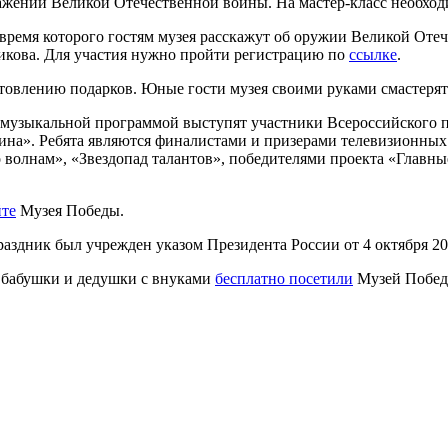
ажений Великой Отечественной войны. На мастер-класс необход
время которого гостям музея расскажут об оружии Великой Отече
никова. Для участия нужно пройти регистрацию по
ссылке
.
отовлению подарков. Юные гости музея своими руками смастеря
С музыкальной программой выступят участники Всероссийского п
а». Ребята являются финалистами и призерами телевизионных 
 волнам», «Звездопад талантов», победителями проекта «Главн
йте
Музея Победы.
Праздник был учрежден указом Президента России от 4 октября 20
 бабушки и дедушки с внуками
бесплатно посетили
Музей Побед