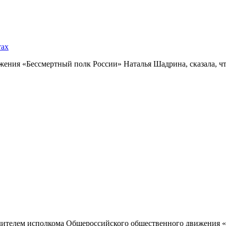
тах
ния «Бессмертный полк России» Наталья Шадрина, сказала, что
одителем исполкома Общероссийского общественного движения «