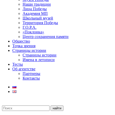
Наши традиции
Лица Победы
Академия МП
Школьный музей
Территория Победы
Г.О.Р.А.
«Поклонка»
Центр сохранения памяти
Общество
Точка зрения
Страницы истории
Страницы истории
Имена в летописи
Тесты
Об агентстве
Партнеры
Контакты