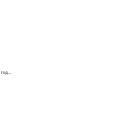
год...