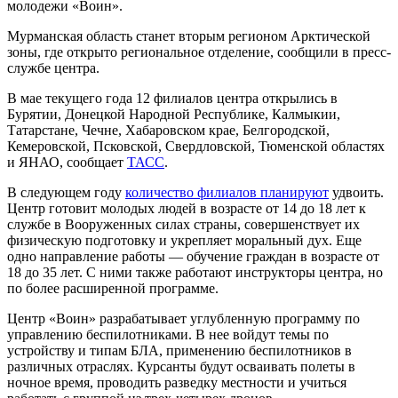
молодежи «Воин».
Мурманская область станет вторым регионом Арктической
зоны, где открыто региональное отделение, сообщили в пресс-
службе центра.
В мае текущего года 12 филиалов центра открылись в
Бурятии, Донецкой Народной Республике, Калмыкии,
Татарстане, Чечне, Хабаровском крае, Белгородской,
Кемеровской, Псковской, Свердловской, Тюменской областях
и ЯНАО, сообщает
ТАСС
.
В следующем году
количество филиалов планируют
удвоить.
Центр готовит молодых людей в возрасте от 14 до 18 лет к
службе в Вооруженных силах страны, совершенствует их
физическую подготовку и укрепляет моральный дух. Еще
одно направление работы — обучение граждан в возрасте от
18 до 35 лет. С ними также работают инструкторы центра, но
по более расширенной программе.
Центр «Воин» разрабатывает углубленную программу по
управлению беспилотниками. В нее войдут темы по
устройству и типам БЛА, применению беспилотников в
различных отраслях. Курсанты будут осваивать полеты в
ночное время, проводить разведку местности и учиться