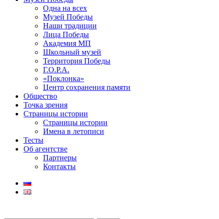
Одна на всех
Музей Победы
Наши традиции
Лица Победы
Академия МП
Школьный музей
Территория Победы
Г.О.Р.А.
«Поклонка»
Центр сохранения памяти
Общество
Точка зрения
Страницы истории
Страницы истории
Имена в летописи
Тесты
Об агентстве
Партнеры
Контакты