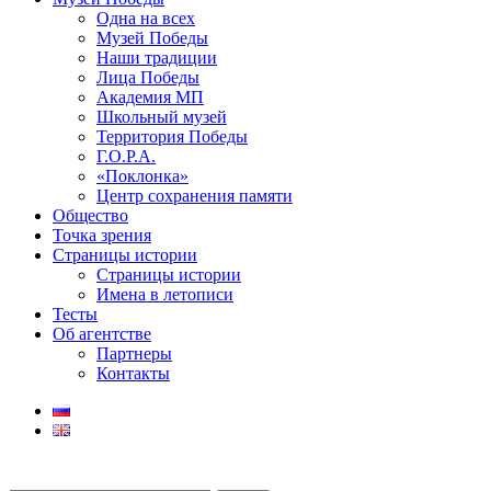
Одна на всех
Музей Победы
Наши традиции
Лица Победы
Академия МП
Школьный музей
Территория Победы
Г.О.Р.А.
«Поклонка»
Центр сохранения памяти
Общество
Точка зрения
Страницы истории
Страницы истории
Имена в летописи
Тесты
Об агентстве
Партнеры
Контакты