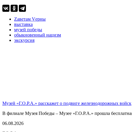
Zаветам Vерны
выставка
музей победы
обыкновенный нацизм
экскурсия
Музей «Г.О.Р.А.» расскажет о подвиге железнодорожных войск
В филиале Музея Победы – Музее «Г.О.Р.А.» прошла бесплатна
06.08.2026