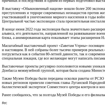
причинах и последствиях и одним из первых подготовил выст
В выставку «Обыкновенный нацизм» вошли более 200 экспонат
преступлениях и терроре современных неонацистов против жи
участвовавшей в уничтожении мирного населения в годы вой
Центральной частью экспозиции стала пронзительная инсталл
В конце июня 2022 года экспозиция была значительно расши
альянса, его деятельности, направленной на развязывание в
блока, а анимированная карта показывает этапы расширения 
Масштабный выставочный проект «Zаветам Vерны» посвящен 
и настоящим. В ней собраны более тысячи примеров реальных
погрузиться как в события 80-летней давности, так и современ
специальная локация, где все желающие могут написать письм
Выставочные проекты регулярно пополняются новыми уникаль
Донбасса межмузейной группой, которая была создана Министе
Также Музею Победы были переданы осколки ракеты от РСЗО H
новых регионов привезли советник главы Луганской Народной
баллистической экспертизе Совместного центра контроля и к
Ранее сообщалось, что за полгода Музей Победы и его филиал
#ес