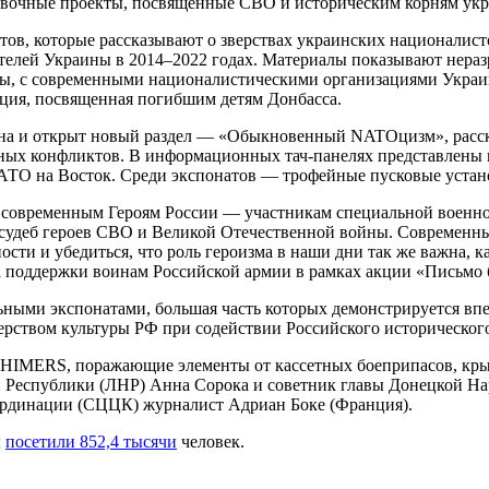
авочные проекты, посвященные СВО и историческим корням укр
ов, которые рассказывают о зверствах украинских националист
телей Украины в 2014–2022 годах. Материалы показывают нера
ны, с современными националистическими организациями Укра
яция, посвященная погибшим детям Донбасса.
рена и открыт новый раздел — «Обыкновенный NATOцизм», расс
оенных конфликтов. В информационных тач-панелях представлен
НАТО на Восток. Среди экспонатов — трофейные пусковые устан
современным Героям России — участникам специальной военно
 судеб героев СВО и Великой Отечественной войны. Современн
ности и убедиться, что роль героизма в наши дни так же важна,
а поддержки воинам Российской армии в рамках акции «Письмо 
ными экспонатами, большая часть которых демонстрируется вп
рством культуры РФ при содействии Российского исторического
IMERS, поражающие элементы от кассетных боеприпасов, крыло
 Республики (ЛНР) Анна Сорока и советник главы Донецкой На
оординации (СЦЦК) журналист Адриан Боке (Франция).
ы
посетили 852,4 тысячи
человек.