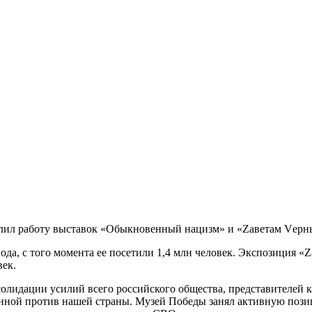
лил работу выставок «Обыкновенный нацизм» и «Zаветам Vерны»
а, с того момента ее посетили 1,4 млн человек. Экспозиция «Zав
век.
лидации усилий всего российского общества, представителей ку
анной против нашей страны. Музей Победы занял активную поз