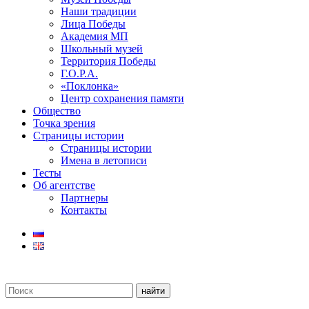
Наши традиции
Лица Победы
Академия МП
Школьный музей
Территория Победы
Г.О.Р.А.
«Поклонка»
Центр сохранения памяти
Общество
Точка зрения
Страницы истории
Страницы истории
Имена в летописи
Тесты
Об агентстве
Партнеры
Контакты