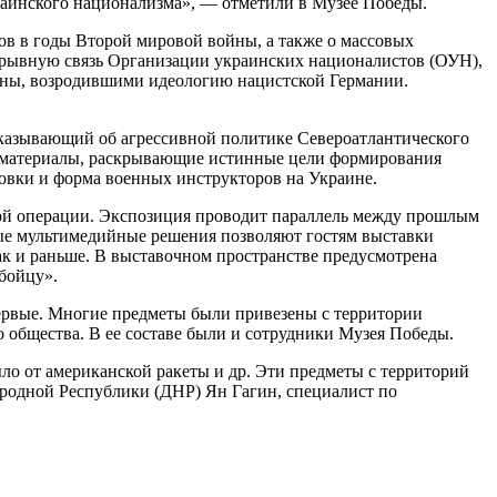
аинского национализма», — отметили в Музее Победы.
ов в годы Второй мировой войны, а также о массовых
зрывную связь Организации украинских националистов (ОУН),
ины, возродившими идеологию нацистской Германии.
казывающий об агрессивной политике Североатлантического
ы материалы, раскрывающие истинные цели формирования
овки и форма военных инструкторов на Украине.
й операции. Экспозиция проводит параллель между прошлым
ые мультимедийные решения позволяют гостям выставки
 как и раньше. В выставочном пространстве предусмотрена
бойцу».
ервые. Многие предметы были привезены с территории
 общества. В ее составе были и сотрудники Музея Победы.
 от американской ракеты и др. Эти предметы с территорий
родной Республики (ДНР) Ян Гагин, специалист по