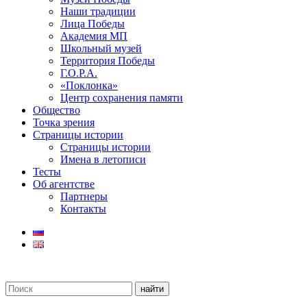
Наши традиции
Лица Победы
Академия МП
Школьный музей
Территория Победы
Г.О.Р.А.
«Поклонка»
Центр сохранения памяти
Общество
Точка зрения
Страницы истории
Страницы истории
Имена в летописи
Тесты
Об агентстве
Партнеры
Контакты