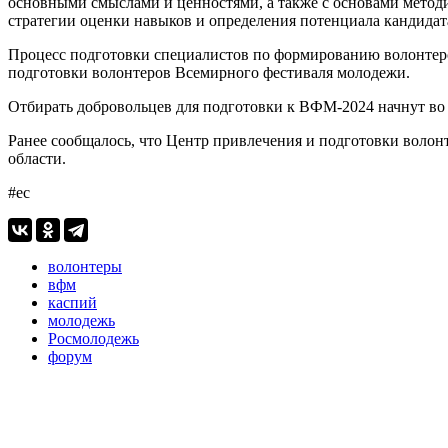
основными смыслами и ценностями, а также с основами метод
стратегии оценки навыков и определения потенциала кандидата
Процесс подготовки специалистов по формированию волонтерск
подготовки волонтеров Всемирного фестиваля молодежи.
Отбирать добровольцев для подготовки к ВФМ-2024 начнут во в
Ранее сообщалось, что Центр привлечения и подготовки вол
области.
#ес
волонтеры
вфм
каспий
молодежь
Росмолодежь
форум