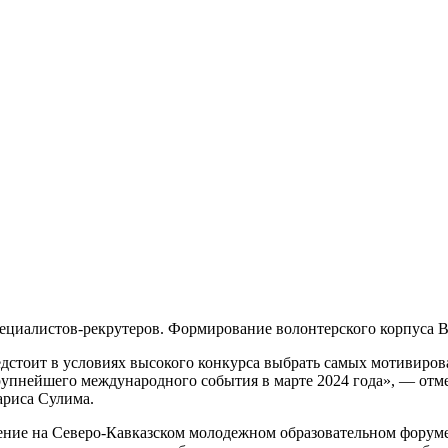
циалистов-рекрутеров. Формирование волонтерского корпуса ВФ
едстоит в условиях высокого конкурса выбрать самых мотивиро
рупнейшего международного события в марте 2024 года»,
— отме
риса Сулима.
ение на Северо-Кавказском молодежном образовательном форум