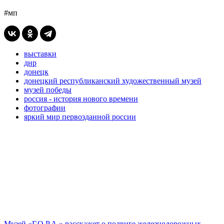
#мп
выставки
днр
донецк
донецкий республиканский художественный музей
музей победы
россия - история нового времени
фотографии
яркий мир первозданной россии
Музей «Г.О.Р.А.» расскажет о подвиге железнодорожных