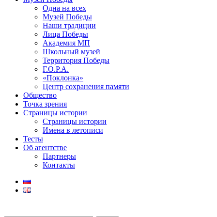
Одна на всех
Музей Победы
Наши традиции
Лица Победы
Академия МП
Школьный музей
Территория Победы
Г.О.Р.А.
«Поклонка»
Центр сохранения памяти
Общество
Точка зрения
Страницы истории
Страницы истории
Имена в летописи
Тесты
Об агентстве
Партнеры
Контакты