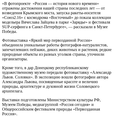
«В фотопроекте «Россия — история нового времени»
отражены достижения нашей страны последних лет — от
возведения Крымского моста, запуска ракеты-носителя
«Союз2.16» с космодрома «Восточный» до показа коллекции
модельера Вячеслава Зайцева в парке «Зарядье» и фестиваля
SUP-серфинга в Санкт-Петербурге», — рассказали в Музее
Победы.
Фотовыставка «Яркий мир первозданной России»
объединила уникальные работы фотографов-натуралистов,
запечатлевших пейзажи, диких животных и растения, редкие
природные объекты из разных уголков страны, уточнили
организаторы.
Кроме того, в дар Донецкому республиканскому
художественному музею передали фотовыставку «Александр
Львов. Соловки». В экспозицию вошли фотографии автора
Александра Львова, посвященные красоте и величию
природы, архитектуре и духовной жизни Соловецкого
архипелага.
Выставки подготовлены Министерством культуры РФ,
Музеем Победы, медиагруппой «Россия сегодня» и
Общероссийским фестивалем природы «Первозданная
Россия».