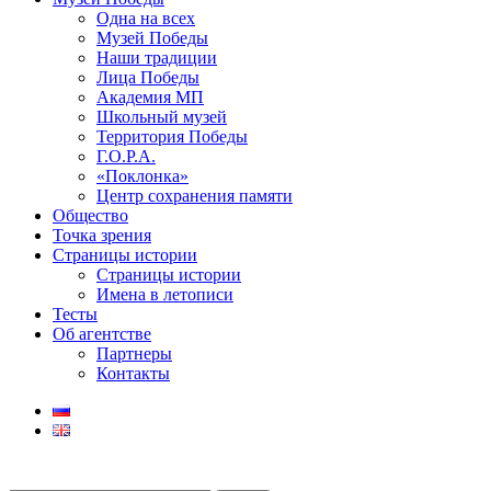
Одна на всех
Музей Победы
Наши традиции
Лица Победы
Академия МП
Школьный музей
Территория Победы
Г.О.Р.А.
«Поклонка»
Центр сохранения памяти
Общество
Точка зрения
Страницы истории
Страницы истории
Имена в летописи
Тесты
Об агентстве
Партнеры
Контакты