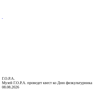
Г.О.Р.А.
Музей Г.О.Р.А. проведет квест ко Дню физкультурника
08.08.2026