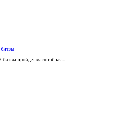
 битвы
й битвы пройдет масштабная...