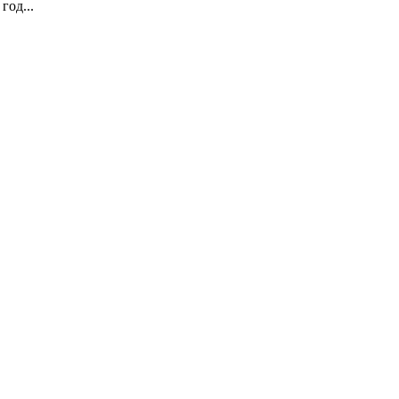
год...