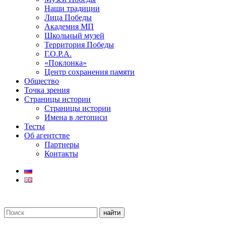
Наши традиции
Лица Победы
Академия МП
Школьный музей
Территория Победы
Г.О.Р.А.
«Поклонка»
Центр сохранения памяти
Общество
Точка зрения
Страницы истории
Страницы истории
Имена в летописи
Тесты
Об агентстве
Партнеры
Контакты