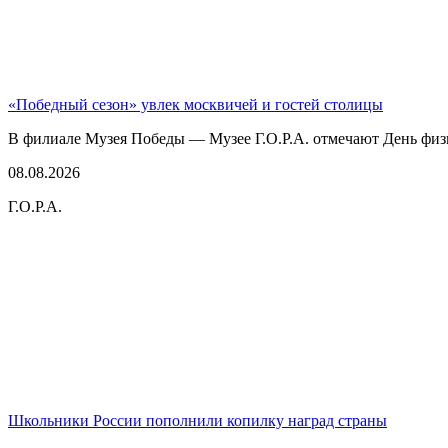
«Победный сезон» увлек москвичей и гостей столицы
В филиале Музея Победы — Музее Г.О.Р.А. отмечают День физк
08.08.2026
Г.О.Р.А.
Школьники России пополнили копилку наград страны