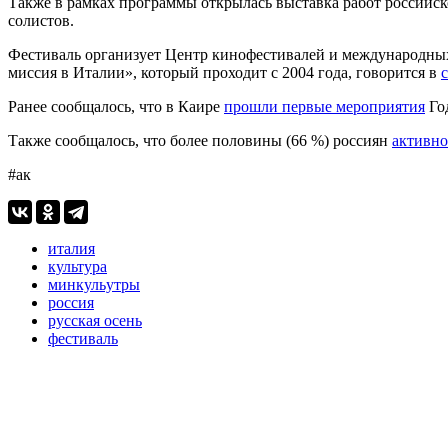
Также в рамках программы открылась выставка работ россий
солистов.
Фестиваль организует Центр кинофестивалей и международных
миссия в Италии», который проходит с 2004 года, говорится в
Ранее сообщалось, что в Каире
прошли первые мероприятия
Год
Также сообщалось, что более половины (66 %) россиян
активно
#ак
италия
культура
минкульутры
россия
русская осень
фестиваль