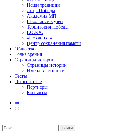
Наши традиции
Лица Победы
Академия МП
Школьный музей
Территория Победы
Г.О.Р.А.
«Поклонка»
Центр сохранения памяти
Общество
Точка зрения
Страницы истории
Страницы истории
Имена в летописи
Тесты
Об агентстве
Партнеры
Контакты