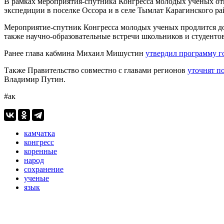
В рамках мероприятия-спутника Конгресса молодых ученых отк
экспедиции в поселке Оссора и в селе Тымлат Карагинского ра
Мероприятие-спутник Конгресса молодых ученых продлится до 2
также научно-образовательные встречи школьников и студенто
Ранее глава кабмина Михаил Мишустин
утвердил программу г
Также Правительство совместно с главами регионов
уточнят п
Владимир Путин.
#ак
камчатка
конгресс
коренные
народ
сохранение
ученые
язык