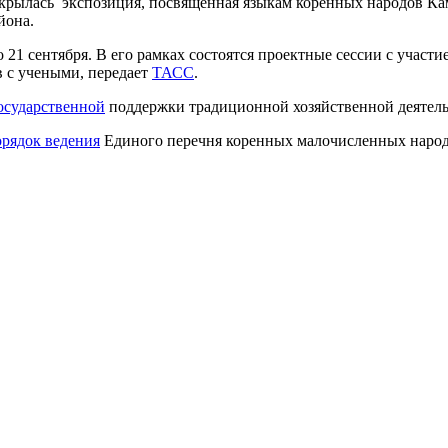
рылась экспозиция, посвященная языкам коренных народов Камч
йона.
1 сентября. В его рамках состоятся проектные сессии с участие
в с учеными, передает
ТАСС
.
осударственной
поддержки традиционной хозяйственной деятель
орядок ведения
Единого перечня коренных малочисленных народ