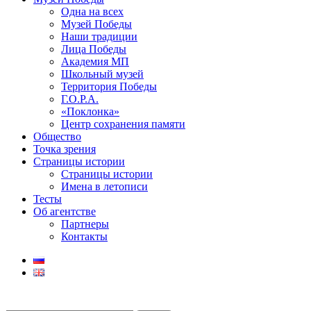
Одна на всех
Музей Победы
Наши традиции
Лица Победы
Академия МП
Школьный музей
Территория Победы
Г.О.Р.А.
«Поклонка»
Центр сохранения памяти
Общество
Точка зрения
Страницы истории
Страницы истории
Имена в летописи
Тесты
Об агентстве
Партнеры
Контакты