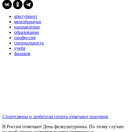
абитуриент
минобрнауки
направление
образование
профессия
специальность
учеба
фальков
Спортсмены и любители спорта отмечают праздник
В России отмечают День физкультурника. По этому случаю
по всей стране состоятся тысячи спортивных...