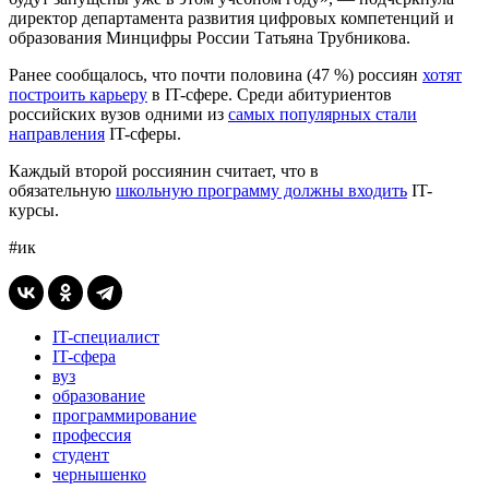
директор департамента развития цифровых компетенций и
образования Минцифры России Татьяна Трубникова.
Ранее сообщалось, что почти половина (47 %) россиян
хотят
построить карьеру
в IT-сфере. Среди абитуриентов
российских вузов одними из
самых популярных стали
направления
IT-сферы.
Каждый второй россиянин считает, что в
обязательную
школьную программу должны входить
IT-
курсы.
#ик
IT-специалист
IT-сфера
вуз
образование
программирование
профессия
студент
чернышенко