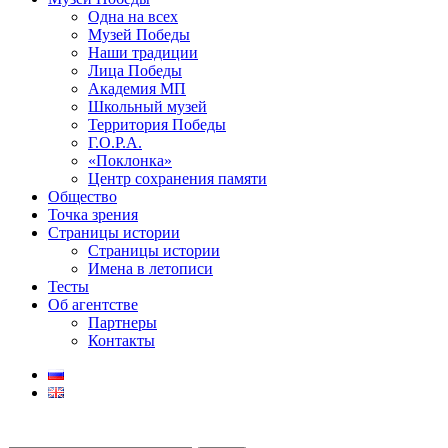
Одна на всех
Музей Победы
Наши традиции
Лица Победы
Академия МП
Школьный музей
Территория Победы
Г.О.Р.А.
«Поклонка»
Центр сохранения памяти
Общество
Точка зрения
Страницы истории
Страницы истории
Имена в летописи
Тесты
Об агентстве
Партнеры
Контакты