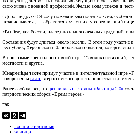
«Она учит действовать в сложных ситуациях и оказывать перв
свою жизнь с военной профессией. Желаю всем успехов и чест
«Дорогие друзья! Я хочу пожелать вам побед во всем, особенн
независимость», — обратился к участникам соревнований вице
«Вы будущее России, наследники многовековых традиций, и в
Состязания будут длиться около недели. В этом году участие
республик, Херсонской и Запорожской областей, которые стали
В программе военно-спортивной игры 15 видов состязаний, в чи
местности и другие.
Юнармейцы также примут участие в интеллектуальной игре «Ге
говорится на
сайте
всероссийского детско-юношеского движени
Ранее сообщалось, что
региональные этапы «Зарницы 2.0»
сост
патриотических сборов «Время героев».
#ак
военно-спортивная
зарница