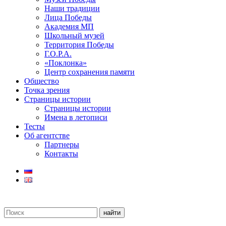
Наши традиции
Лица Победы
Академия МП
Школьный музей
Территория Победы
Г.О.Р.А.
«Поклонка»
Центр сохранения памяти
Общество
Точка зрения
Страницы истории
Страницы истории
Имена в летописи
Тесты
Об агентстве
Партнеры
Контакты