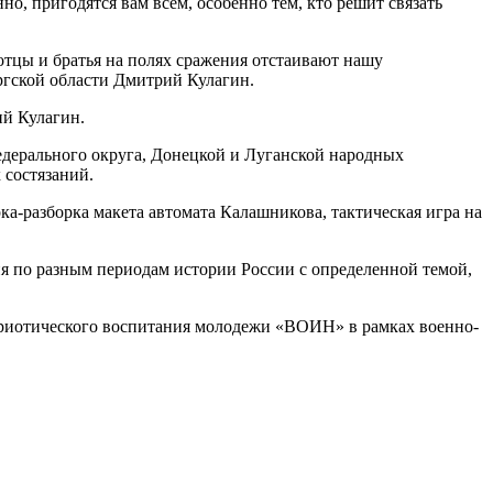
, пригодятся вам всем, особенно тем, кто решит связать
 отцы и братья на полях сражения отстаивают нашу
ргской области Дмитрий Кулагин.
ий Кулагин.
едерального округа, Донецкой и Луганской народных
 состязаний.
ка-разборка макета автомата Калашникова, тактическая игра на
я по разным периодам истории России с определенной темой,
триотического воспитания молодежи «ВОИН» в рамках военно-