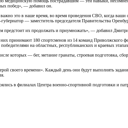
ую медицинскую помощь пострадавшим — эти навыки, несомненно
ных побед», — добавил он.
о важно это в наше время, во время проведения СВО, когда ваши
-губернатор — заместитель председателя Правительства Оренбу
ам предстоит их продолжать и приумножать», — добавил Дмитр
 в них принимают 180 спортсменов из 14 команд Приволжского ф
 победителями на областных, республиканских и краевых этапах
сле которых — бег, метание гранаты, строевая подготовка, сбор
рой своего времени». Каждый день они будут выполнять задани
я.
оялись в филиалах Центра военно-спортивной подготовки и па