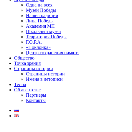
Одна на всех
Музей Победы
Наши традиции
Лица Победы
Академия МП
Школьный музей
Территория Победы
Г.О.Р.А.
«Поклонка»
Центр сохранения памяти
Общество
Точка зрения
Страницы истории
Страницы истории
Имена в летописи
Тесты
Об агентстве
Партнеры
Контакты