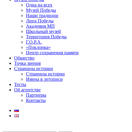
Одна на всех
Музей Победы
Наши традиции
Лица Победы
Академия МП
Школьный музей
Территория Победы
Г.О.Р.А.
«Поклонка»
Центр сохранения памяти
Общество
Точка зрения
Страницы истории
Страницы истории
Имена в летописи
Тесты
Об агентстве
Партнеры
Контакты