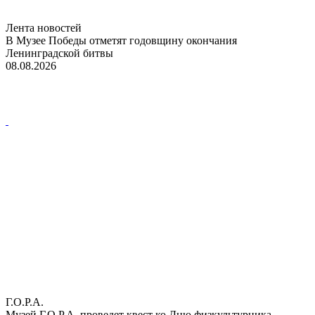
Лента новостей
В Музее Победы отметят годовщину окончания
Ленинградской битвы
08.08.2026
Г.О.Р.А.
Музей Г.О.Р.А. проведет квест ко Дню физкультурника