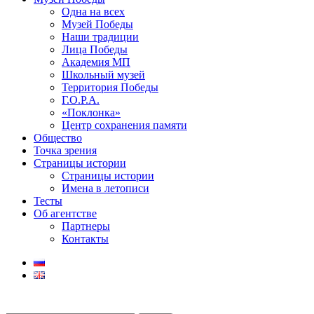
Одна на всех
Музей Победы
Наши традиции
Лица Победы
Академия МП
Школьный музей
Территория Победы
Г.О.Р.А.
«Поклонка»
Центр сохранения памяти
Общество
Точка зрения
Страницы истории
Страницы истории
Имена в летописи
Тесты
Об агентстве
Партнеры
Контакты