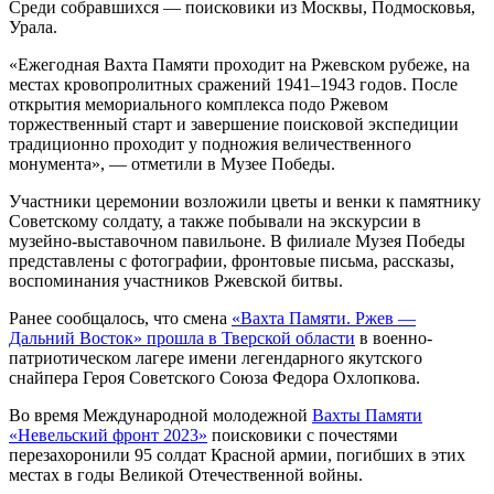
Среди собравшихся — поисковики из Москвы, Подмосковья,
Урала.
«Ежегодная Вахта Памяти проходит на Ржевском рубеже, на
местах кровопролитных сражений 1941–1943 годов. После
открытия мемориального комплекса подо Ржевом
торжественный старт и завершение поисковой экспедиции
традиционно проходит у подножия величественного
монумента», — отметили в Музее Победы.
Участники церемонии возложили цветы и венки к памятнику
Советскому солдату, а также побывали на экскурсии в
музейно-выставочном павильоне. В филиале Музея Победы
представлены с фотографии, фронтовые письма, рассказы,
воспоминания участников Ржевской битвы.
Ранее сообщалось, что смена
«Вахта Памяти. Ржев —
Дальний Восток» прошла в Тверской области
в военно-
патриотическом лагере имени легендарного якутского
снайпера Героя Советского Союза Федора Охлопкова.
Во время Международной молодежной
Вахты Памяти
«Невельский фронт 2023»
поисковики с почестями
перезахоронили 95 солдат Красной армии, погибших в этих
местах в годы Великой Отечественной войны.