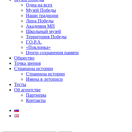
Одна на всех
Музей Победы
Наши традиции
Лица Победы
Академия МП
Школьный музей
Территория Победы
Г.О.Р.А.
«Поклонка»
Центр сохранения памяти
Общество
Точка зрения
Страницы истории
Страницы истории
Имена в летописи
Тесты
Об агентстве
Партнеры
Контакты