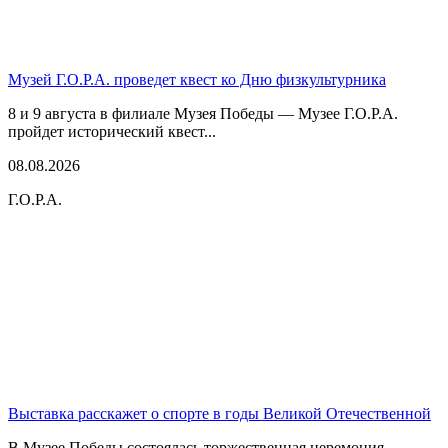
Музей Г.О.Р.А. проведет квест ко Дню физкультурника
8 и 9 августа в филиале Музея Победы — Музее Г.О.Р.А.
пройдет исторический квест...
08.08.2026
Г.О.Р.А.
Выставка расскажет о спорте в годы Великой Отечественной
В Музее Победы состоялась торжественная церемония