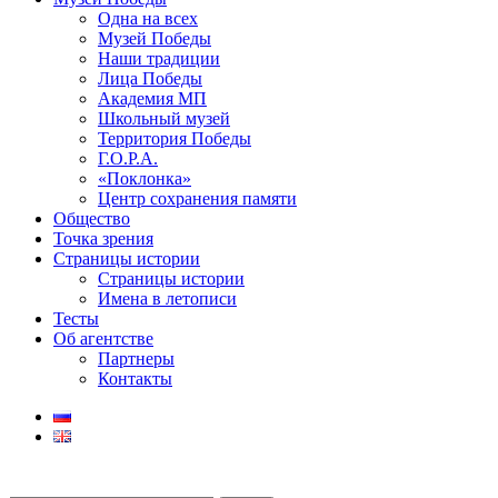
Одна на всех
Музей Победы
Наши традиции
Лица Победы
Академия МП
Школьный музей
Территория Победы
Г.О.Р.А.
«Поклонка»
Центр сохранения памяти
Общество
Точка зрения
Страницы истории
Страницы истории
Имена в летописи
Тесты
Об агентстве
Партнеры
Контакты