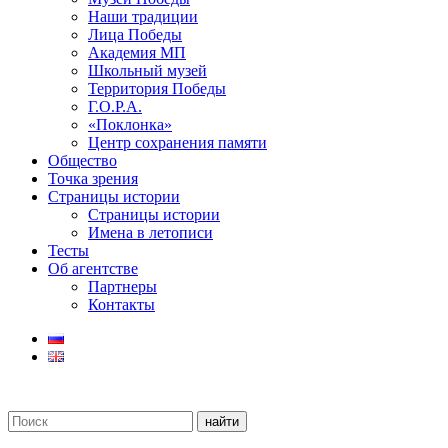
Наши традиции
Лица Победы
Академия МП
Школьный музей
Территория Победы
Г.О.Р.А.
«Поклонка»
Центр сохранения памяти
Общество
Точка зрения
Страницы истории
Страницы истории
Имена в летописи
Тесты
Об агентстве
Партнеры
Контакты