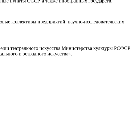
нные пункты СССР, а также иностранных государств.
довые коллективы предприятий, научно-исследовательских
емии театрального искусства Министерства культуры РСФСР
ального и эстрадного искусства».