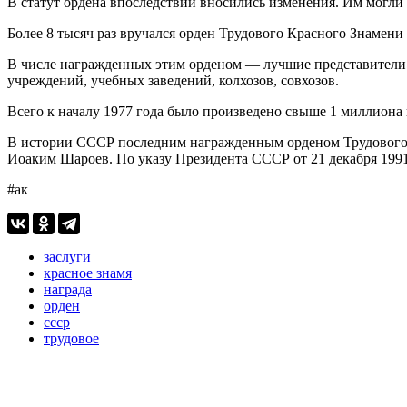
В статут ордена впоследствии вносились изменения. Им могли
Более 8 тысяч раз вручался орден Трудового Красного Знамени
В числе награжденных этим орденом — лучшие представители р
учреждений, учебных заведений, колхозов, совхозов.
Всего к началу 1977 года было произведено свыше 1 миллиона
В истории СССР последним награжденным орденом Трудового 
Иоаким Шароев. По указу Президента СССР от 21 декабря 1991 
#ак
заслуги
красное знамя
награда
орден
ссср
трудовое