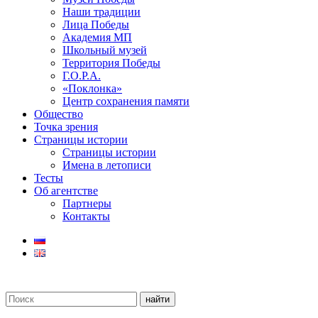
Наши традиции
Лица Победы
Академия МП
Школьный музей
Территория Победы
Г.О.Р.А.
«Поклонка»
Центр сохранения памяти
Общество
Точка зрения
Страницы истории
Страницы истории
Имена в летописи
Тесты
Об агентстве
Партнеры
Контакты