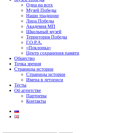
Одна на всех
Музей Победы
Наши традиции
Лица Победы
Академия МП
Школьный музей
Территория Победы
Г.О.Р.А.
«Поклонка»
Центр сохранения памяти
Общество
Точка зрения
Страницы истории
Страницы истории
Имена в летописи
Тесты
Об агентстве
Партнеры
Контакты