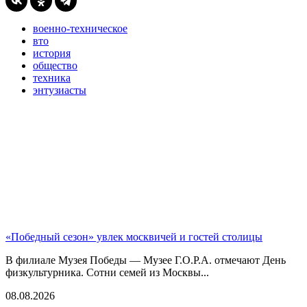
военно-техническое
вто
история
общество
техника
энтузиасты
«Победный сезон» увлек москвичей и гостей столицы
В филиале Музея Победы — Музее Г.О.Р.А. отмечают День
физкультурника. Сотни семей из Москвы...
08.08.2026