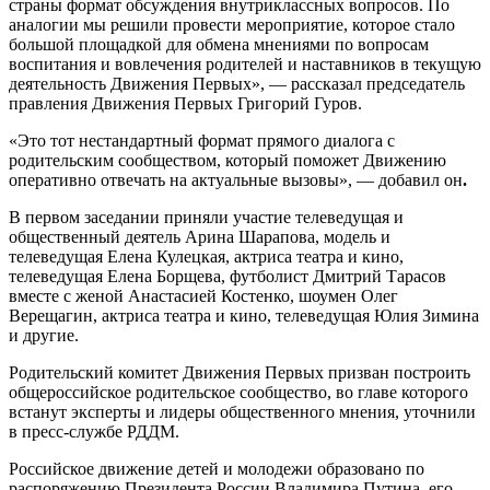
страны формат обсуждения внутриклассных вопросов. По
аналогии мы решили провести мероприятие, которое стало
большой площадкой для обмена мнениями по вопросам
воспитания и вовлечения родителей и наставников в текущую
деятельность Движения Первых», — рассказал председатель
правления Движения Первых Григорий Гуров.
«Это тот нестандартный формат прямого диалога с
родительским сообществом, который поможет Движению
оперативно отвечать на актуальные вызовы», — добавил он
.
В первом заседании приняли участие телеведущая и
общественный деятель Арина Шарапова, модель и
телеведущая Елена Кулецкая, актриса театра и кино,
телеведущая Елена Борщева, футболист Дмитрий Тарасов
вместе с женой Анастасией Костенко, шоумен Олег
Верещагин, актриса театра и кино, телеведущая Юлия Зимина
и другие.
Родительский комитет Движения Первых призван построить
общероссийское родительское сообщество, во главе которого
встанут эксперты и лидеры общественного мнения, уточнили
в пресс-службе РДДМ.
Российское движение детей и молодежи образовано по
распоряжению Президента России Владимира Путина, его