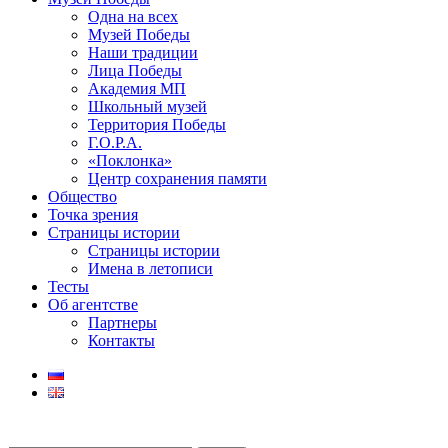
Одна на всех
Музей Победы
Наши традиции
Лица Победы
Академия МП
Школьный музей
Территория Победы
Г.О.Р.А.
«Поклонка»
Центр сохранения памяти
Общество
Точка зрения
Страницы истории
Страницы истории
Имена в летописи
Тесты
Об агентстве
Партнеры
Контакты