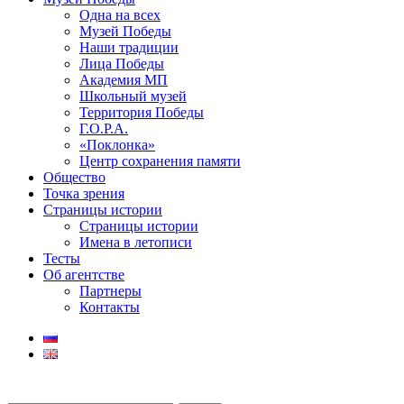
Одна на всех
Музей Победы
Наши традиции
Лица Победы
Академия МП
Школьный музей
Территория Победы
Г.О.Р.А.
«Поклонка»
Центр сохранения памяти
Общество
Точка зрения
Страницы истории
Страницы истории
Имена в летописи
Тесты
Об агентстве
Партнеры
Контакты