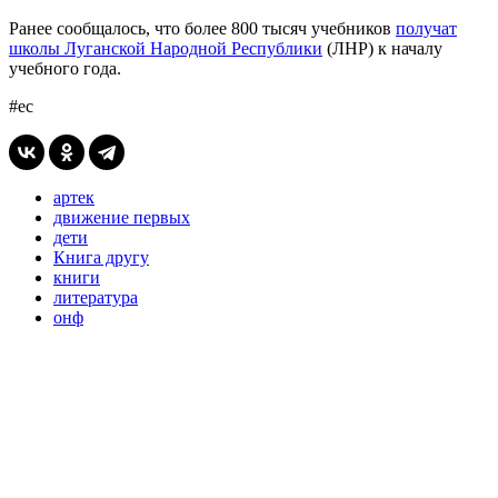
Ранее сообщалось, что более 800 тысяч учебников
получат
школы Луганской Народной Республики
(ЛНР) к началу
учебного года.
#ес
артек
движение первых
дети
Книга другу
книги
литература
онф