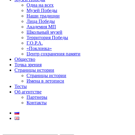
Одна на всех
Музей Победы
Наши традиции
Лица Победы
Академия МП
Школьный музей
Территория Победы
Г.О.Р.А.
«Поклонка»
Центр сохранения памяти
Общество
Точка зрения
Страницы истории
Страницы истории
Имена в летописи
Тесты
Об агентстве
Партнеры
Контакты