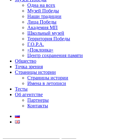
Одна на всех
Музей Победы
Наши традиции
Лица Победы
Академия МП
Школьный музей
Территория Победы
Г.О.Р.А.
«Поклонка»
Центр сохранения памяти
Общество
Точка зрения
Страницы истории
Страницы истории
Имена в летописи
Тесты
Об агентстве
Партнеры
Контакты