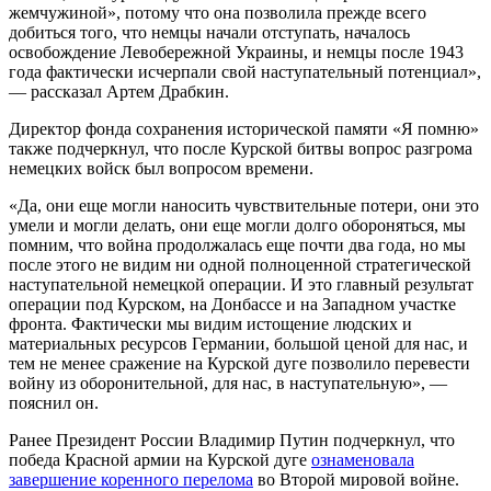
жемчужиной», потому что она позволила прежде всего
добиться того, что немцы начали отступать, началось
освобождение Левобережной Украины, и немцы после 1943
года фактически исчерпали свой наступательный потенциал»,
— рассказал Артем Драбкин.
Директор фонда сохранения исторической памяти «Я помню»
также подчеркнул, что после Курской битвы вопрос разгрома
немецких войск был вопросом времени.
«Да, они еще могли наносить чувствительные потери, они это
умели и могли делать, они еще могли долго обороняться, мы
помним, что война продолжалась еще почти два года, но мы
после этого не видим ни одной полноценной стратегической
наступательной немецкой операции. И это главный результат
операции под Курском, на Донбассе и на Западном участке
фронта. Фактически мы видим истощение людских и
материальных ресурсов Германии, большой ценой для нас, и
тем не менее сражение на Курской дуге позволило перевести
войну из оборонительной, для нас, в наступательную», —
пояснил он.
Ранее Президент России Владимир Путин подчеркнул, что
победа Красной армии на Курской дуге
ознаменовала
завершение коренного перелома
во Второй мировой войне.