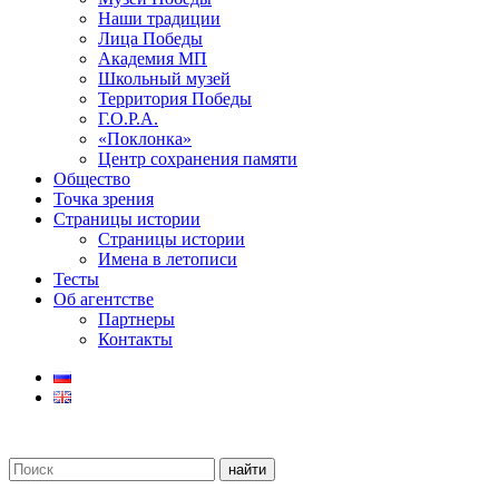
Наши традиции
Лица Победы
Академия МП
Школьный музей
Территория Победы
Г.О.Р.А.
«Поклонка»
Центр сохранения памяти
Общество
Точка зрения
Страницы истории
Страницы истории
Имена в летописи
Тесты
Об агентстве
Партнеры
Контакты