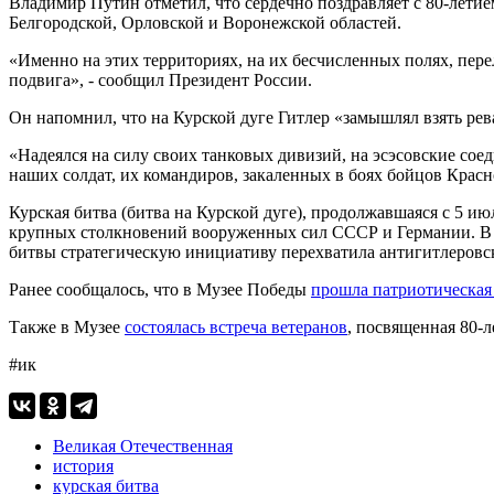
Владимир Путин отметил, что сердечно поздравляет с 80-летием
Белгородской, Орловской и Воронежской областей.
«Именно на этих территориях, на их бесчисленных полях, пере
подвига», - сообщил Президент России.
Он напомнил, что на Курской дуге Гитлер «замышлял взять рев
«Надеялся на силу своих танковых дивизий, на эсэсовские соед
наших солдат, их командиров, закаленных в боях бойцов Красн
Курская битва (битва на Курской дуге), продолжавшаяся с 5 и
крупных столкновений вооруженных сил СССР и Германии. В не
битвы стратегическую инициативу перехватила антигитлеровск
Ранее сообщалось, что в Музее Победы
прошла патриотическая
Также в Музее
состоялась встреча ветеранов
, посвященная 80-
#ик
Великая Отечественная
история
курская битва