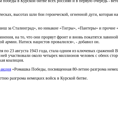
 победы в Курской битве всех россиян и в первую очередь - вет
лесках, высотах шли бои героической, огненной дуги, которая н
анш за Сталинград», но никакие «Тигры», «Пантеры» и прочие «
инения, на то, что они прорвут фронт и вновь покатятся лавиной 
ой армии. Натиск нацистов провалился», - добавил он.
юля по 23 августа 1943 года, стала одним из ключевых сражени
й участвовали около четырех миллионов человек с обеих сторон
ая коалиция.
 акция
«Ромашка Победы, посвященная 80-летию разгрома немецк
летию разгрома немецких войск в Курской битве.