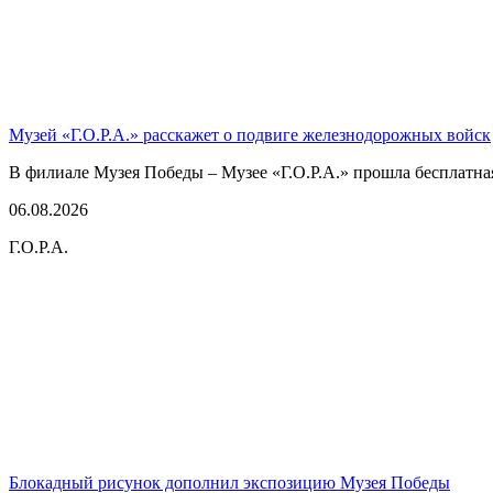
Музей «Г.О.Р.А.» расскажет о подвиге железнодорожных войск
В филиале Музея Победы – Музее «Г.О.Р.А.» прошла бесплатна
06.08.2026
Г.О.Р.А.
Блокадный рисунок дополнил экспозицию Музея Победы