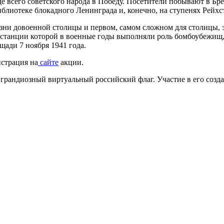
е всего советского народа в Победу. Посетители побывают в Бр
блиотеке блокадного Ленинграда и, конечно, на ступенях Рейхст
изни довоенной столицы и первом, самом сложном для столицы, 
станции которой в военные годы выполняли роль бомбоубежищ, 
щади 7 ноября 1941 года.
истрация на
сайте
акции.
 грандиозный виртуальный российский флаг. Участие в его созд