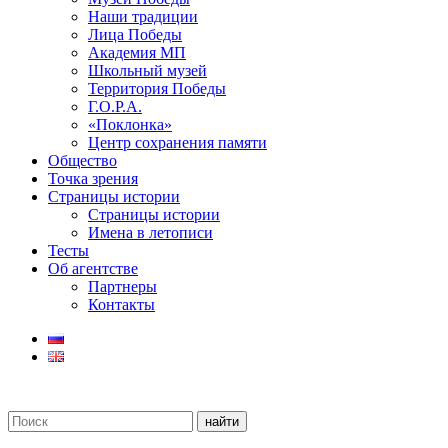
Наши традиции
Лица Победы
Академия МП
Школьный музей
Территория Победы
Г.О.Р.А.
«Поклонка»
Центр сохранения памяти
Общество
Точка зрения
Страницы истории
Страницы истории
Имена в летописи
Тесты
Об агентстве
Партнеры
Контакты