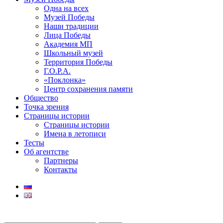
Одна на всех
Музей Победы
Наши традиции
Лица Победы
Академия МП
Школьный музей
Территория Победы
Г.О.Р.А.
«Поклонка»
Центр сохранения памяти
Общество
Точка зрения
Страницы истории
Страницы истории
Имена в летописи
Тесты
Об агентстве
Партнеры
Контакты