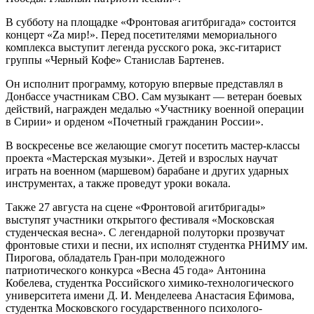
В субботу на площадке «Фронтовая агитбригада» состоится
концерт «Zа мир!». Перед посетителями мемориального
комплекса выступит легенда русского рока, экс-гитарист
группы «Черный Кофе» Станислав Бартенев.
Он исполнит программу, которую впервые представлял в
Донбаccе участникам СВО. Сам музыкант — ветеран боевых
действий, награжден медалью «Участнику военной операции
в Сирии» и орденом «Почетный гражданин России».
В воскресенье все желающие смогут посетить мастер-классы
проекта «Мастерская музыки». Детей и взрослых научат
играть на военном (маршевом) барабане и других ударных
инструментах, а также проведут уроки вокала.
Также 27 августа на сцене «Фронтовой агитбригады»
выступят участники открытого фестиваля «Московская
студенческая весна». С легендарной полуторки прозвучат
фронтовые стихи и песни, их исполнят студентка РНИМУ им.
Пирогова, обладатель Гран-при молодежного
патриотического конкурса «Весна 45 года» Антонина
Кобелева, студентка Российского химико-технологического
университета имени Д. И. Менделеева Анастасия Ефимова,
студентка Московского государственного психолого-