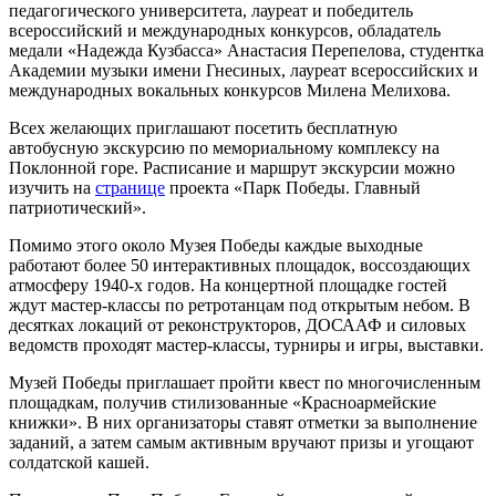
педагогического университета, лауреат и победитель
всероссийский и международных конкурсов, обладатель
медали «Надежда Кузбасса» Анастасия Перепелова, студентка
Академии музыки имени Гнесиных, лауреат всероссийских и
международных вокальных конкурсов Милена Мелихова.
Всех желающих приглашают посетить бесплатную
автобусную экскурсию по мемориальному комплексу на
Поклонной горе. Расписание и маршрут экскурсии можно
изучить на
странице
проекта «Парк Победы. Главный
патриотический».
Помимо этого около Музея Победы каждые выходные
работают более 50 интерактивных площадок, воссоздающих
атмосферу 1940-х годов. На концертной площадке гостей
ждут мастер-классы по ретротанцам под открытым небом. В
десятках локаций от реконструкторов, ДОСААФ и силовых
ведомств проходят мастер-классы, турниры и игры, выставки.
Музей Победы приглашает пройти квест по многочисленным
площадкам, получив стилизованные «Красноармейские
книжки». В них организаторы ставят отметки за выполнение
заданий, а затем самым активным вручают призы и угощают
солдатской кашей.