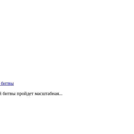
 битвы
й битвы пройдет масштабная...