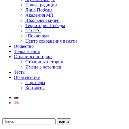
Наши традиции
Лица Победы
Академия МП
Школьный музей
Территория Победы
Г.О.Р.А.
«Поклонка»
Центр сохранения памяти
Общество
Точка зрения
Страницы истории
Страницы истории
Имена в летописи
Тесты
Об агентстве
Партнеры
Контакты