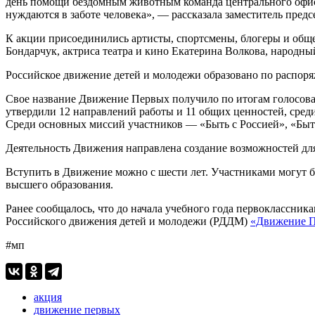
день помощи бездомным животным команда центрального офиса
нуждаются в заботе человека», — рассказала заместитель пре
К акции присоединились артисты, спортсмены, блогеры и обще
Бондарчук, актриса театра и кино Екатерина Волкова, народн
Российское движение детей и молодежи образовано по распоря
Свое название Движение Первых получило по итогам голосовани
утвердили 12 направлений работы и 11 общих ценностей, среди
Среди основных миссий участников — «Быть с Россией», «Быт
Деятельность Движения направлена создание возможностей для
Вступить в Движение можно с шести лет. Участниками могут 
высшего образования.
Ранее сообщалось, что до начала учебного года первоклассни
Российского движения детей и молодежи (РДДМ)
«Движение П
#мп
акция
движение первых