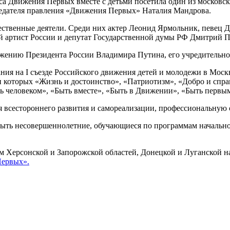
 Движения Первых вместе с детьми посетила один из московски
дседателя правления «Движения Первых» Наталия Мандрова.
ственные деятели. Среди них актер Леонид Ярмольник, певец Д
ый артист России и депутат Государственной думы РФ Дмитрий 
жению Президента России Владимира Путина, его учредительное
я на I съезде Российского движения детей и молодежи в Москве
 которых «Жизнь и достоинство», «Патриотизм», «Добро и справ
ь человеком», «Быть вместе», «Быть в Движении», «Быть первы
 всестороннего развития и самореализации, профессиональную о
быть несовершеннолетние, обучающиеся по программам начально
кам Херсонской и Запорожской областей, Донецкой и Луганской 
ервых».