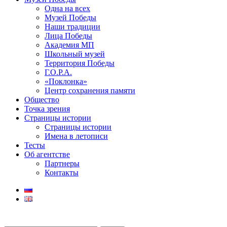
Одна на всех
Музей Победы
Наши традиции
Лица Победы
Академия МП
Школьный музей
Территория Победы
Г.О.Р.А.
«Поклонка»
Центр сохранения памяти
Общество
Точка зрения
Страницы истории
Страницы истории
Имена в летописи
Тесты
Об агентстве
Партнеры
Контакты