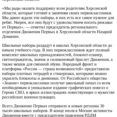
«Мы рады оказать поддержку всем родителям Херсонской
области, которые готовят к занятиям своих первоклассников.
Мы давно ждали эти наборы, в них есть все самое нужное для
ребят. Уверен, все они будут с удовольствием носить рюкзаки
от Первых», — отметил председатель регионального
отделения Движения Первых в Херсонской области Назарий
Доманин.
Школьные наборы раздадут в школах Херсонской области до
начала учебного года. В них первоклассников ждет полный
комплект школьных принадлежностей, блокнот-планер,
светоотражатель, значок и силиконовый браслет Движения, а
также мешок для сменной обуви. Народный фронт и
платформа «Россия — страна возможностей» предоставили
наборы плотных тетрадей и стикерпаки, которыми можно
украсить блокноты и дневники. От Российского общества
«Знание» первоклассники получат школьный пенал со всем
необходимым и уникальное издание графических новелл о
Героях СВО, в ярких иллюстрациях повествующее о мужестве
российских военнослужащих.
Всего Движение Первых отправило в новые регионы 30
тысяч школьных наборов. В конце июля в Москве активисты
Движения вместе с председателем правления РДДМ