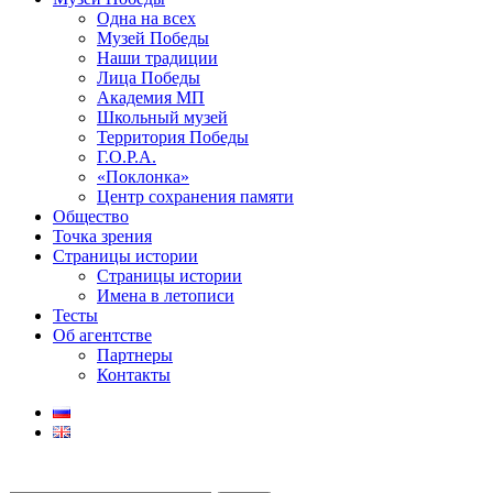
Одна на всех
Музей Победы
Наши традиции
Лица Победы
Академия МП
Школьный музей
Территория Победы
Г.О.Р.А.
«Поклонка»
Центр сохранения памяти
Общество
Точка зрения
Страницы истории
Страницы истории
Имена в летописи
Тесты
Об агентстве
Партнеры
Контакты