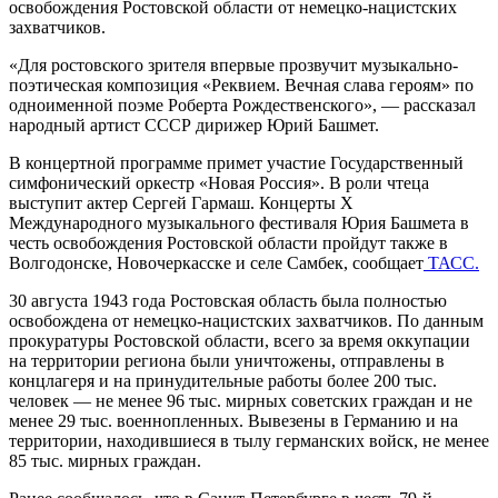
освобождения Ростовской области от немецко-нацистских
захватчиков.
«Для ростовского зрителя впервые прозвучит музыкально-
поэтическая композиция «Реквием. Вечная слава героям» по
одноименной поэме Роберта Рождественского», — рассказал
народный артист СССР дирижер Юрий Башмет.
В концертной программе примет участие Государственный
симфонический оркестр «Новая Россия». В роли чтеца
выступит актер Сергей Гармаш. Концерты Х
Международного музыкального фестиваля Юрия Башмета в
честь освобождения Ростовской области пройдут также в
Волгодонске, Новочеркасске и селе Самбек, сообщает
ТАСС.
30 августа 1943 года Ростовская область была полностью
освобождена от немецко-нацистских захватчиков. По данным
прокуратуры Ростовской области, всего за время оккупации
на территории региона были уничтожены, отправлены в
концлагеря и на принудительные работы более 200 тыс.
человек — не менее 96 тыс. мирных советских граждан и не
менее 29 тыс. военнопленных. Вывезены в Германию и на
территории, находившиеся в тылу германских войск, не менее
85 тыс. мирных граждан.