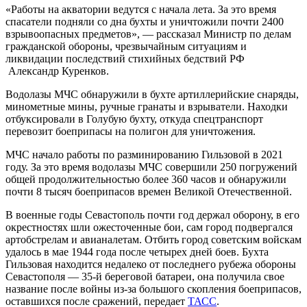
«Работы на акватории ведутся с начала лета. За это время
спасатели подняли со дна бухты и уничтожили почти 2400
взрывоопасных предметов», — рассказал Министр по делам
гражданской обороны, чрезвычайным ситуациям и
ликвидации последствий стихийных бедствий РФ
Александр Куренков.
Водолазы МЧС обнаружили в бухте артиллерийские снаряды,
минометные мины, ручные гранаты и взрыватели. Находки
отбуксировали в Голубую бухту, откуда спецтранспорт
перевозит боеприпасы на полигон для уничтожения.
МЧС начало работы по разминированию Гильзовой в 2021
году. За это время водолазы МЧС совершили 250 погружений
общей продолжительностью более 360 часов и обнаружили
почти 8 тысяч боеприпасов времен Великой Отечественной.
В военные годы Севастополь почти год держал оборону, в его
окрестностях шли ожесточенные бои, сам город подвергался
артобстрелам и авианалетам. Отбить город советским войскам
удалось в мае 1944 года после четырех дней боев. Бухта
Гильзовая находится недалеко от последнего рубежа обороны
Севастополя — 35-й береговой батареи, она получила свое
название после войны из-за большого скопления боеприпасов,
оставшихся после сражений, передает
ТАСС
.