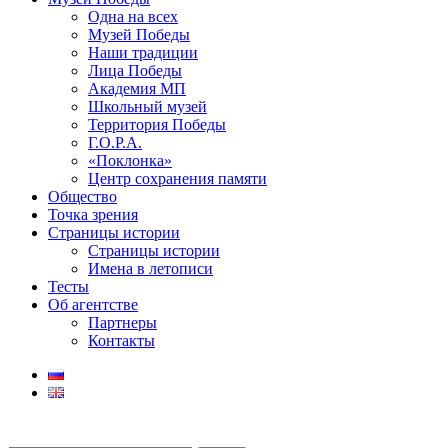
Одна на всех
Музей Победы
Наши традиции
Лица Победы
Академия МП
Школьный музей
Территория Победы
Г.О.Р.А.
«Поклонка»
Центр сохранения памяти
Общество
Точка зрения
Страницы истории
Страницы истории
Имена в летописи
Тесты
Об агентстве
Партнеры
Контакты