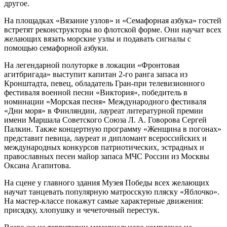
другое.
На площадках «Вязание узлов» и «Семафорная азбука» гостей
встретят реконструкторы во флотской форме. Они научат всех
желающих вязать морские узлы и подавать сигналы с
помощью семафорной азбуки.
На легендарной полуторке в локации «Фронтовая
агитбригада» выступит капитан 2-го ранга запаса из
Кронштадта, певец, обладатель Гран-при телевизионного
фестиваля военной песни «Виктория», победитель в
номинации «Морская песня» Международного фестиваля
«Дни моря» в Финляндии, лауреат литературной премии
имени Маршала Советского Союза Л. А. Говорова Сергей
Палкин. Также концертную программу «Женщина в погонах»
представит певица, лауреат и дипломант всероссийских и
международных конкурсов патриотических, эстрадных и
православных песен майор запаса МЧС России из Москвы
Оксана Агапитова.
На сцене у главного здания Музея Победы всех желающих
научат танцевать популярную матросскую пляску «Яблочко».
На мастер-классе покажут самые характерные движения:
присядку, хлопушку и чечеточный перестук.