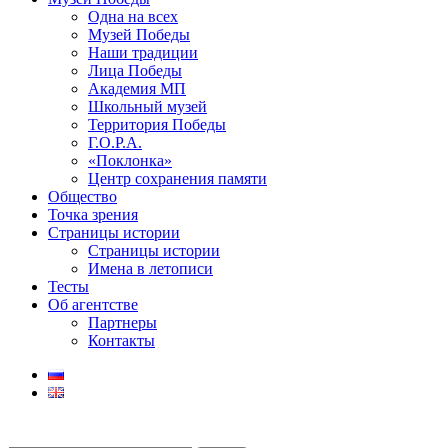
Одна на всех
Музей Победы
Наши традиции
Лица Победы
Академия МП
Школьный музей
Территория Победы
Г.О.Р.А.
«Поклонка»
Центр сохранения памяти
Общество
Точка зрения
Страницы истории
Страницы истории
Имена в летописи
Тесты
Об агентстве
Партнеры
Контакты