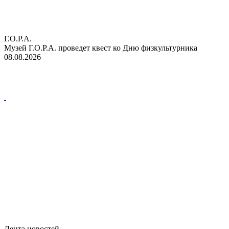
Г.О.Р.А.
Музей Г.О.Р.А. проведет квест ко Дню физкультурника
08.08.2026
Лента новостей