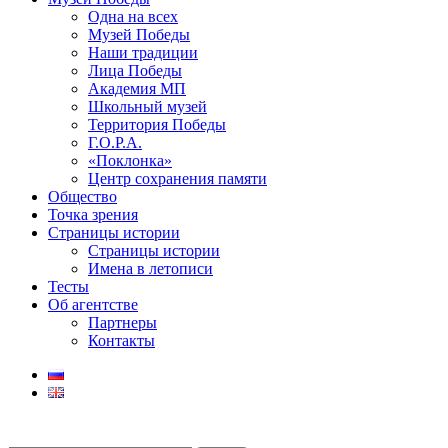
Одна на всех
Музей Победы
Наши традиции
Лица Победы
Академия МП
Школьный музей
Территория Победы
Г.О.Р.А.
«Поклонка»
Центр сохранения памяти
Общество
Точка зрения
Страницы истории
Страницы истории
Имена в летописи
Тесты
Об агентстве
Партнеры
Контакты