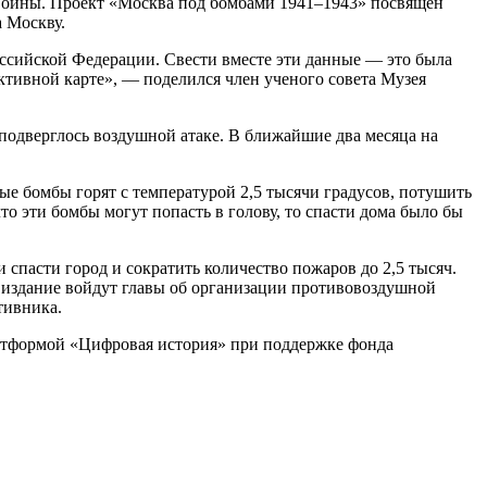
 войны. Проект «Москва под бомбами 1941–1943» посвящен
 Москву.
оссийской Федерации. Свести вместе эти данные — это была
активной карте», — поделился член ученого совета Музея
 подверглось воздушной атаке. В ближайшие два месяца на
ые бомбы горят с температурой 2,5 тысячи градусов, потушить
то эти бомбы могут попасть в голову, то спасти дома было бы
спасти город и сократить количество пожаров до 2,5 тысяч.
 В издание войдут главы об организации противовоздушной
тивника.
латформой «Цифровая история» при поддержке фонда