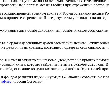
 1941 года, спустя месяц после начала Великой Отечественной
 проявленным в первые месяцы войны при отражении налетов на
м государственном военном архиве и Государственном архиве Р
 мы в процессе ее решения. Но ее результаты уже видны на интер
ожно узнать дату бомбардировки, тип бомбы и какое сооружение
.
ета. Чердаки деревянных домов засыпались песком. Зажигательн
 не дежурили на крышах, постоянно подвергая себя опасности, ч
о 100 тысяч зажигательных бомб. Дежурства на крышах помогли 
 создали книгу, которая выйдет из печати в октябре 2023 года.
го неба, описание воздушных операций люфтваффе и целей про
и фондом развития науки и культуры «Таволга» совместно с п
в
эфире
«Россия Сегодня».