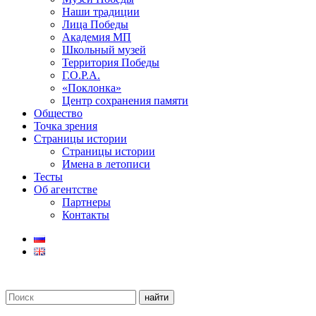
Наши традиции
Лица Победы
Академия МП
Школьный музей
Территория Победы
Г.О.Р.А.
«Поклонка»
Центр сохранения памяти
Общество
Точка зрения
Страницы истории
Страницы истории
Имена в летописи
Тесты
Об агентстве
Партнеры
Контакты