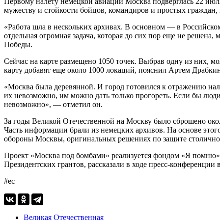
Первому налету немецкой авиации Москва подверглась 22 июля
мужеству и стойкости бойцов, командиров и простых граждан,
«Работа шла в нескольких архивах. В основном — в Российско
отдельная огромная задача, которая до сих пор еще не решена,
Победы.
Сейчас на карте размещено 1050 точек. Выбрав одну из них, м
карту добавят еще около 1000 локаций, пояснил Артем Драбкин
«Москва была деревянной. И город готовился к отражению нал
их невозможно, им можно дать только прогореть. Если бы люди
невозможно», — отметил он.
За годы Великой Отечественной на Москву было сброшено окол
Часть информации брали из немецких архивов. На основе этого
обороны Москвы, оригинальных решениях по защите столично
Проект «Москва под бомбами» реализуется фондом «Я помню» 
Президентских грантов, рассказали в ходе пресс-конференции 
#ес
Великая Отечественная