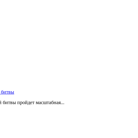
 битвы
й битвы пройдет масштабная...