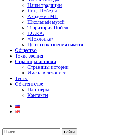
Наши традиции
Лица Победы
Академия МП
Школьный музей
Территория Победы
Г.О.Р.А.
«Поклонка»
Центр сохранения памяти
Общество
Точка зрения
Страницы истории
Страницы истории
Имена в летописи
Тесты
Об агентстве
Партнеры
Контакты