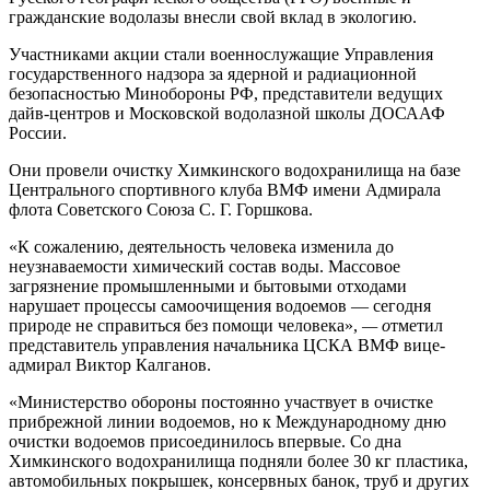
гражданские водолазы внесли свой вклад в экологию.
Участниками акции стали военнослужащие Управления
государственного надзора за ядерной и радиационной
безопасностью Минобороны РФ, представители ведущих
дайв-центров и Московской водолазной школы ДОСААФ
России.
Они провели очистку Химкинского водохранилища на базе
Центрального спортивного клуба ВМФ имени Адмирала
флота Советского Союза С. Г. Горшкова.
«К сожалению, деятельность человека изменила до
неузнаваемости химический состав воды. Массовое
загрязнение промышленными и бытовыми отходами
нарушает процессы самоочищения водоемов — сегодня
природе не справиться без помощи человека»,
— о
тметил
представитель управления начальника ЦСКА ВМФ вице-
адмирал Виктор Калганов.
«Министерство обороны постоянно участвует в очистке
прибрежной линии водоемов, но к Международному дню
очистки водоемов присоединилось впервые. Со дна
Химкинского водохранилища подняли более 30 кг пластика,
автомобильных покрышек, консервных банок, труб и других