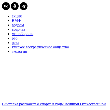
акция
ВМФ
водоем
водолаз
минобороны
рго
река
Русское географическое общество
экология
Выставка расскажет о спорте в годы Великой Отечественной