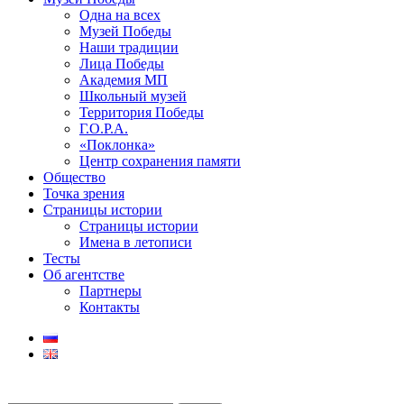
Одна на всех
Музей Победы
Наши традиции
Лица Победы
Академия МП
Школьный музей
Территория Победы
Г.О.Р.А.
«Поклонка»
Центр сохранения памяти
Общество
Точка зрения
Страницы истории
Страницы истории
Имена в летописи
Тесты
Об агентстве
Партнеры
Контакты